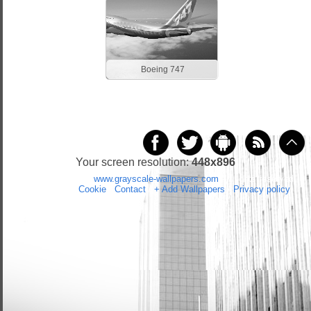
Boeing 747
Your screen resolution:
448x896
Copyright 2014 by
www.grayscale-wallpapers.com
All rights reserved
(czas:0.0515)
Cookie
/
Contact
/
+ Add Wallpapers
/
Privacy policy